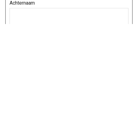
Achternaam
Je e-mailadres
E-mailadres invoeren
E-mailadres bevestigen
Je telefoon