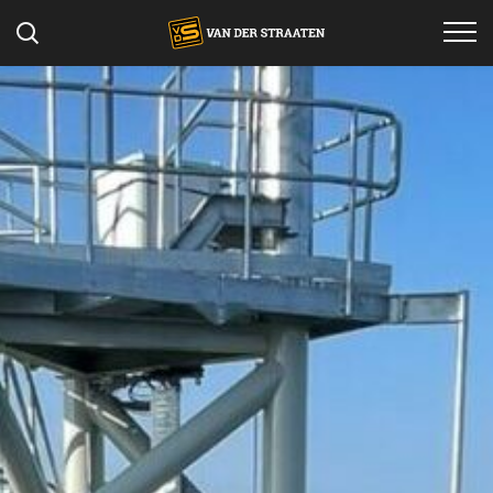
Specialismen
Projecten
Werken bij
Materieel
Over ons
Contact