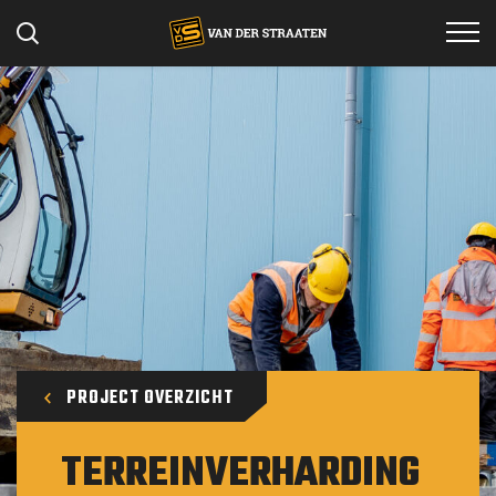
Specialismen
Projecten
Werken bij
Materieel
Over ons
Contact
PROJECT OVERZICHT
TERREINVERHARDING