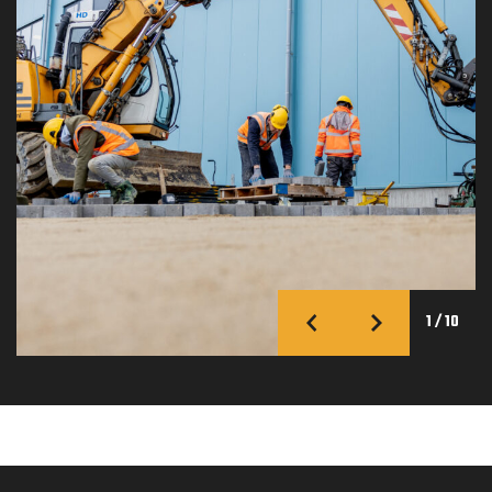
1
/
10