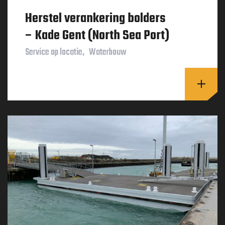
Herstel verankering bolders
– Kade Gent (North Sea Port)
Service op locatie
Waterbouw
Lees v