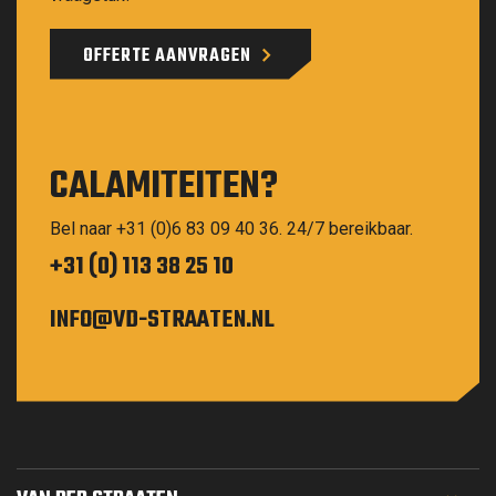
OFFERTE AANVRAGEN
CALAMITEITEN?
Bel naar +31 (0)6 83 09 40 36. 24/7 bereikbaar.
+31 (0) 113 38 25 10
INFO@VD-STRAATEN.NL