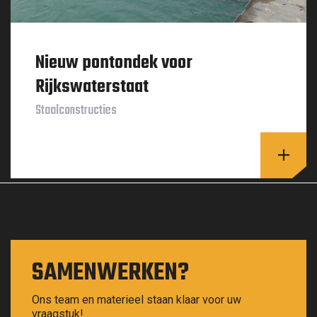
Nieuw pontondek voor
Rijkswaterstaat
Staalconstructies
Lees v
SAMENWERKEN?
Ons team en materieel staan klaar voor uw
vraagstuk!