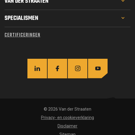
VAN DER STRAATEN
PROJECTEN
SPECIALISMEN
WERKEN BIJ
GEOTECHNIEK
CERTIFICERINGEN
MATERIEEL
FUNDERINGSTECHNIEK
OVER ONS
WATERBOUW
ACTUEEL
CIVIEL
INFRA
STAALCONSTRUCTIES
© 2026 Van der Straaten
Privacy- en cookieverklaring
Disclaimer
Sitemap