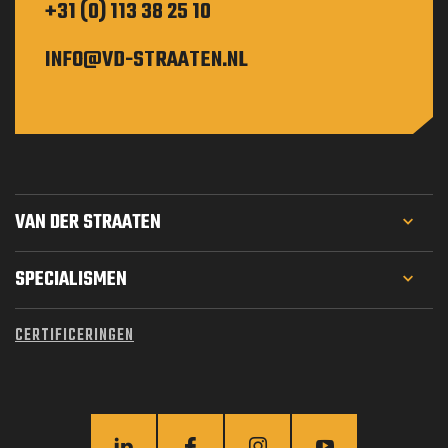
+31 (0) 113 38 25 10
INFO@VD-STRAATEN.NL
VAN DER STRAATEN
PROJECTEN
SPECIALISMEN
WERKEN BIJ
GEOTECHNIEK
CERTIFICERINGEN
MATERIEEL
FUNDERINGSTECHNIEK
OVER ONS
WATERBOUW