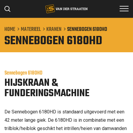
HOME
MATERIEEL
KRANEN
SENNEBOGEN 6180HD
SENNEBOGEN 6180HD
Specialismen
Projecten
Werken bij
Sennebogen 6180HD
HIJSKRAAN &
Materieel
FUNDERINGSMACHINE
Over ons
Contact
De Sennebogen 6180HD is standaard uitgevoerd met een
42 meter lange giek. De 6180HD is in combinatie met een
trilblok/heiblok geschikt het intrillen/heien van damwanden