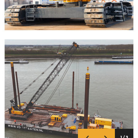
1
/
3