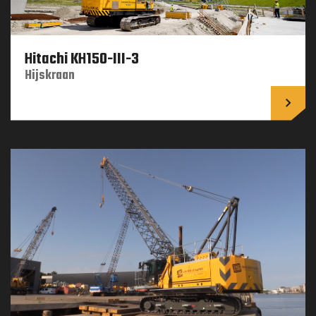
Hitachi KH150-III-3
Hijskraan
Lees 