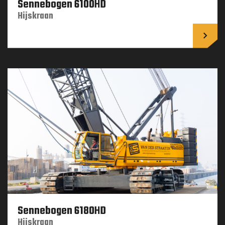
Sennebogen 6100HD
Hijskraan
Lees 
Sennebogen 6180HD
Hijskraan