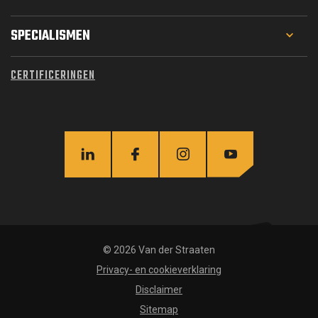
PROJECTEN
SPECIALISMEN
WERKEN BIJ
GEOTECHNIEK
CERTIFICERINGEN
MATERIEEL
FUNDERINGSTECHNIEK
OVER ONS
WATERBOUW
ACTUEEL
CIVIEL
INFRA
STAALCONSTRUCTIES
© 2026 Van der Straaten
Privacy- en cookieverklaring
Disclaimer
Sitemap