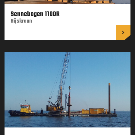
Sennebogen 1100R
Hijskraan
Lees 