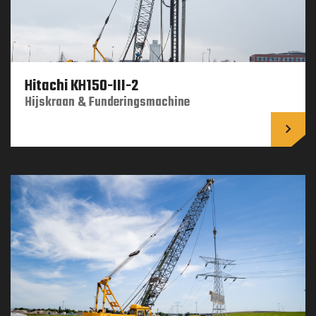
Hitachi KH150-III-2
Hijskraan & Funderingsmachine
Lees 