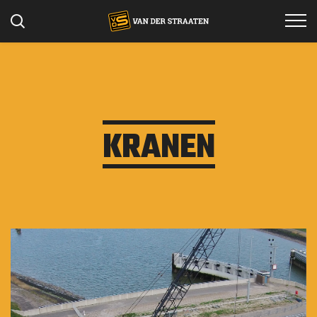
Specialismen
Projecten
KRANEN
Werken bij
Materieel
Over ons
Contact