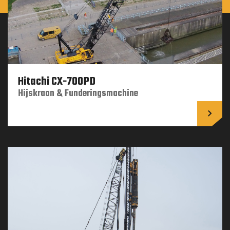
NL
Hitachi CX-700PD
Hijskraan & Funderingsmachine
Lees 