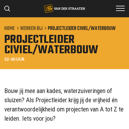
HOME
WERKEN BIJ
PROJECTLEIDER CIVIEL/WATERBOUW
PROJECTLEIDER
Specialismen
CIVIEL/WATERBOUW
Projecten
32-40 UUR
Werken bij
Materieel
Over ons
Bouw jij mee aan kades, waterzuiveringen of
sluizen? Als Projectleider krijg jij de vrijheid én
Contact
verantwoordelijkheid om projecten van A tot Z te
leiden. Iets voor jou?