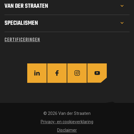
VAN DER STRAATEN
PROJECTEN
SPECIALISMEN
WERKEN BIJ
GEOTECHNIEK
CERTIFICERINGEN
MATERIEEL
FUNDERINGSTECHNIEK
OVER ONS
WATERBOUW
ACTUEEL
CIVIEL
INFRA
STAALCONSTRUCTIES
© 2026 Van der Straaten
Privacy- en cookieverklaring
Disclaimer