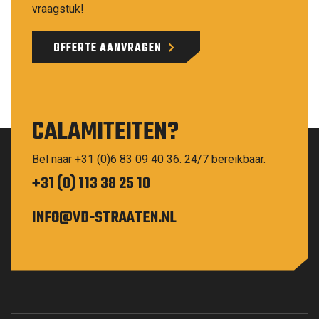
vraagstuk!
OFFERTE AANVRAGEN
CALAMITEITEN?
Bel naar +31 (0)6 83 09 40 36. 24/7 bereikbaar.
+31 (0) 113 38 25 10
INFO@VD-STRAATEN.NL