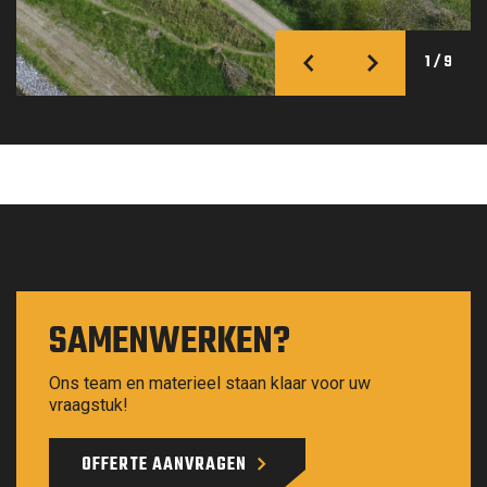
1
/
9
SAMENWERKEN?
Ons team en materieel staan klaar voor uw
vraagstuk!
OFFERTE AANVRAGEN