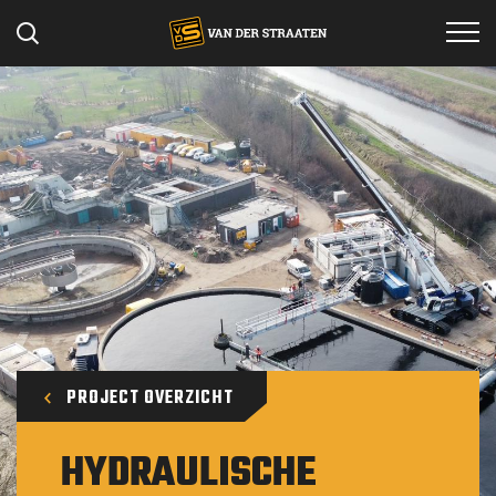
Specialismen
Projecten
Werken bij
Materieel
Over ons
Contact
PROJECT OVERZICHT
HYDRAULISCHE