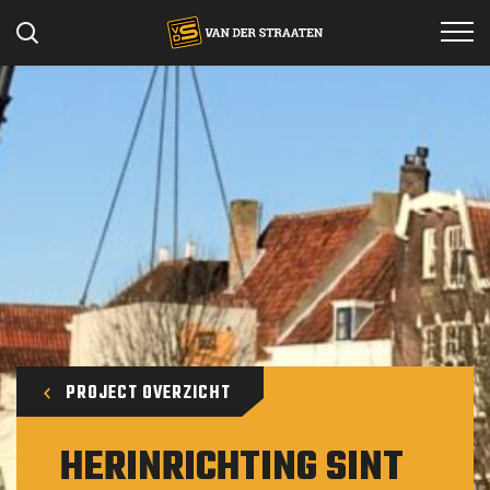
Specialismen
Projecten
Werken bij
Materieel
Over ons
Contact
PROJECT OVERZICHT
HERINRICHTING SINT