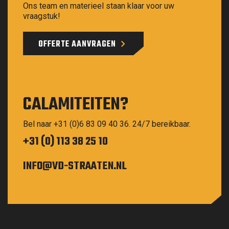
Ons team en materieel staan klaar voor uw
vraagstuk!
OFFERTE AANVRAGEN
CALAMITEITEN?
Bel naar +31 (0)6 83 09 40 36. 24/7 bereikbaar.
+31 (0) 113 38 25 10
INFO@VD-STRAATEN.NL