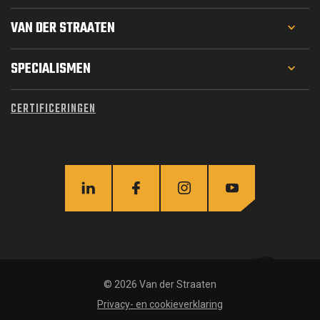
VAN DER STRAATEN
PROJECTEN
SPECIALISMEN
WERKEN BIJ
GEOTECHNIEK
CERTIFICERINGEN
MATERIEEL
FUNDERINGSTECHNIEK
OVER ONS
WATERBOUW
ACTUEEL
CIVIEL
INFRA
STAALCONSTRUCTIES
© 2026 Van der Straaten
Privacy- en cookieverklaring