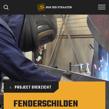
Specialismen
Projecten
Werken bij
Materieel
Over ons
Contact
PROJECT OVERZICHT
FENDERSCHILDEN