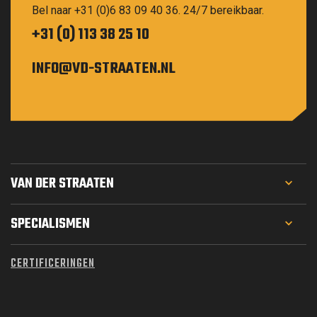
Bel naar +31 (0)6 83 09 40 36. 24/7 bereikbaar.
+31 (0) 113 38 25 10
INFO@VD-STRAATEN.NL
VAN DER STRAATEN
PROJECTEN
SPECIALISMEN
WERKEN BIJ
GEOTECHNIEK
CERTIFICERINGEN
MATERIEEL
FUNDERINGSTECHNIEK
OVER ONS