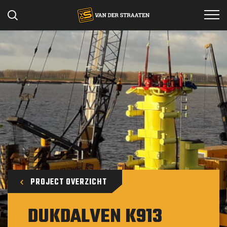
Specialismen
Projecten
Werken bij
Materieel
Over ons
Contact
PROJECT OVERZICHT
DUKDALVEN K913