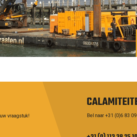
CALAMITEIT
Bel naar +31 (0)6 83 09
 uw vraagstuk!
+31 (0) 113 38 25 1