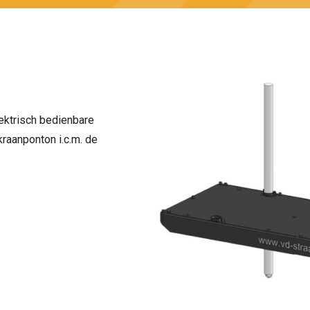
ektrisch bedienbare
kraanponton i.c.m. de