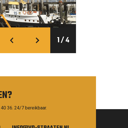
1
/
4
EN?
 40 36. 24/7 bereikbaar.
0
INFO@VD-STRAATEN.NL