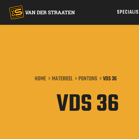
SPECIALI
Specialismen
Projecten
Werken bij
HOME
MATERIEEL
PONTONS
VDS 36
Materieel
VDS 36
Over ons
Contact