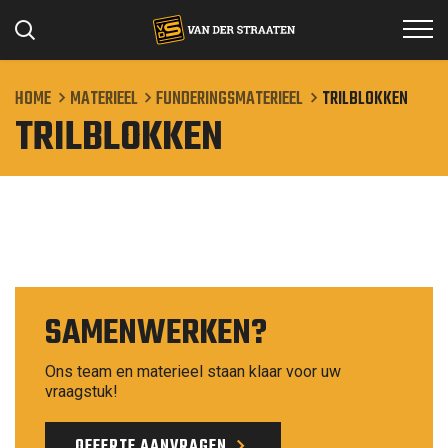
HOME
MATERIEEL
FUNDERINGSMATERIEEL
TRILBLOKKEN
TRILBLOKKEN
Specialismen
Projecten
Werken bij
Materieel
Over ons
SAMENWERKEN?
Contact
Ons team en materieel staan klaar voor uw
vraagstuk!
OFFERTE AANVRAGEN