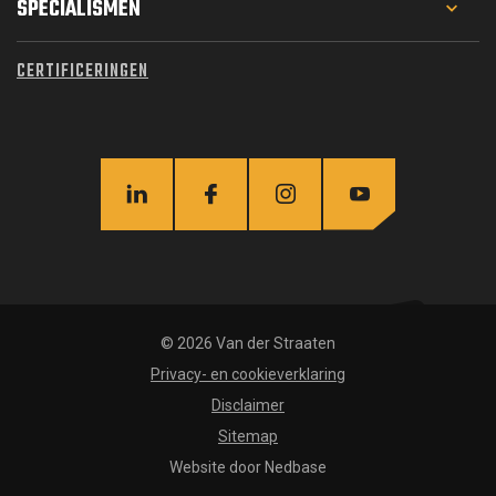
PROJECTEN
SPECIALISMEN
WERKEN BIJ
GEOTECHNIEK
CERTIFICERINGEN
MATERIEEL
FUNDERINGSTECHNIEK
OVER ONS
WATERBOUW
ACTUEEL
CIVIEL
INFRA
STAALCONSTRUCTIES
© 2026 Van der Straaten
Privacy- en cookieverklaring
Disclaimer
Sitemap
Website door
Nedbase