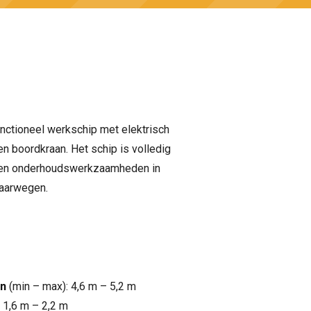
unctioneel werkschip met elektrisch
n boordkraan. Het schip is volledig
- en onderhoudswerkzaamheden in
aarwegen.
jn
(min – max): 4,6 m – 5,2 m
 1,6 m – 2,2 m