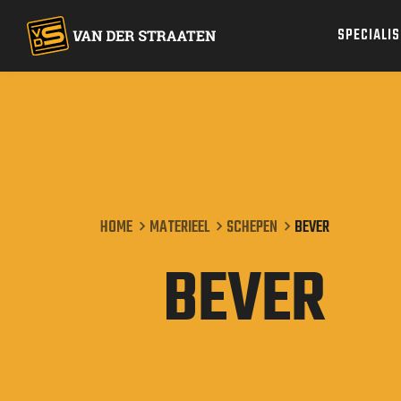
SPECIALI
Specialismen
Projecten
Werken bij
HOME
MATERIEEL
SCHEPEN
BEVER
Materieel
BEVER
Over ons
Contact