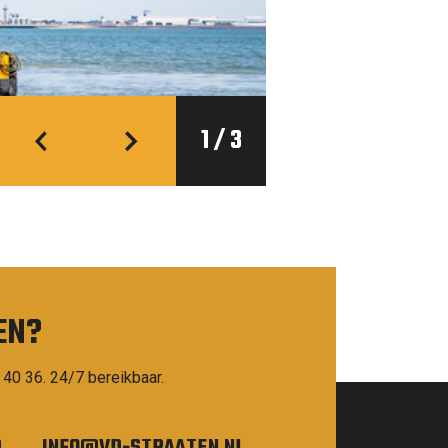
1
/
3
EN?
 40 36. 24/7 bereikbaar.
0
INFO@VD-STRAATEN.NL