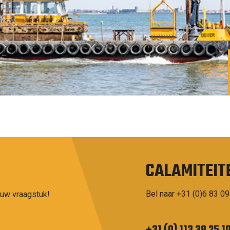
CALAMITEIT
Bel naar +31 (0)6 83 09
 uw vraagstuk!
+31 (0) 113 38 25 1