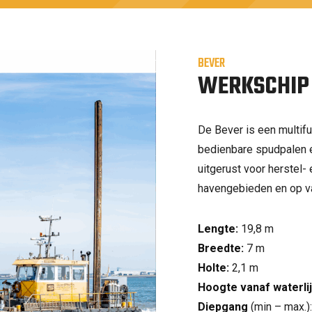
BEVER
WERKSCHIP
De Bever is een multif
bedienbare spudpalen e
uitgerust voor herstel
havengebieden en op v
Lengte:
19,8 m
Breedte:
7 m
Holte:
2,1 m
Hoogte
vanaf waterli
Diepgang
(min – max.):